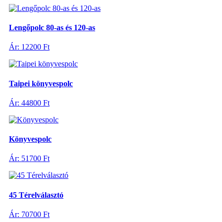
Lengőpolc 80-as és 120-as
Ár: 12200 Ft
Taipei könyvespolc
Ár: 44800 Ft
Könyvespolc
Ár: 51700 Ft
45 Térelválasztó
Ár: 70700 Ft