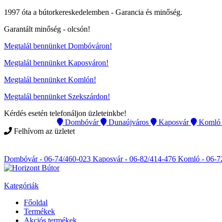
1997 óta a bútorkereskedelemben -
Garancia és minőség.
Garantált minőség -
olcsón
!
Megtalál bennünket Dombóváron!
Megtalál bennünket Kaposváron!
Megtalál bennünket Komlón!
Megtalál bennünket Szekszárdon!
Kérdés esetén telefonáljon üzleteinkbe!
Instagram
Dombóvár
Dunaújváros
Kaposvár
Komló
Felhívom az üzletet
Instagram
Dombóvár - 06-74/460-023
Kaposvár - 06-82/414-476
Komló - 06-7
Kategóriák
Főoldal
Termékek
Akciós termékek