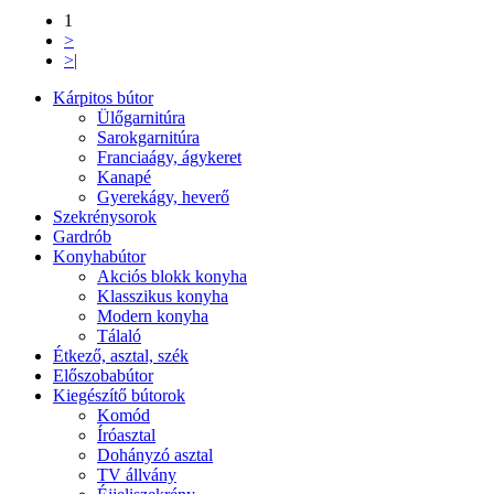
1
>
>|
Kárpitos bútor
Ülőgarnitúra
Sarokgarnitúra
Franciaágy, ágykeret
Kanapé
Gyerekágy, heverő
Szekrénysorok
Gardrób
Konyhabútor
Akciós blokk konyha
Klasszikus konyha
Modern konyha
Tálaló
Étkező, asztal, szék
Előszobabútor
Kiegészítő bútorok
Komód
Íróasztal
Dohányzó asztal
TV állvány