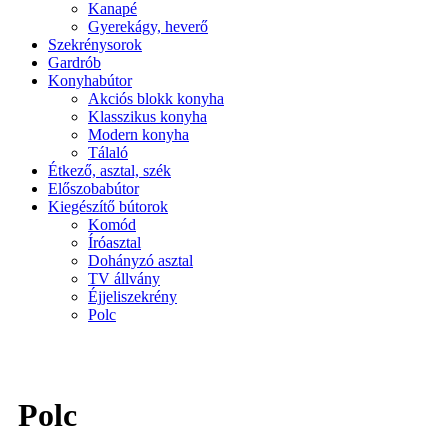
Kanapé
Gyerekágy, heverő
Szekrénysorok
Gardrób
Konyhabútor
Akciós blokk konyha
Klasszikus konyha
Modern konyha
Tálaló
Étkező, asztal, szék
Előszobabútor
Kiegészítő bútorok
Komód
Íróasztal
Dohányzó asztal
TV állvány
Éjjeliszekrény
Polc
Polc