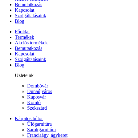
Bemutatkozás
Kapcsolat
Szolgáltatásaink
Blog
Főoldal
Termékek
Akciós termékek
Bemutatkozás
Kapcsolat
Szolgáltatásaink
Blog
Üzleteink
Dombóvár
Dunaújváros
Kaposvár
Komló
Szekszárd
Kárpitos bútor
Ülőgarnitúra
Sarokgarnitúra
Franciaágy, ágykeret