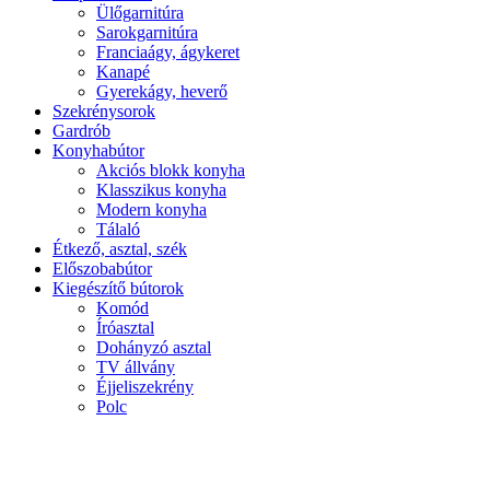
Ülőgarnitúra
Sarokgarnitúra
Franciaágy, ágykeret
Kanapé
Gyerekágy, heverő
Szekrénysorok
Gardrób
Konyhabútor
Akciós blokk konyha
Klasszikus konyha
Modern konyha
Tálaló
Étkező, asztal, szék
Előszobabútor
Kiegészítő bútorok
Komód
Íróasztal
Dohányzó asztal
TV állvány
Éjjeliszekrény
Polc