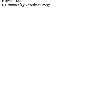
Horváth János
Üzletünket így közelítheti meg: