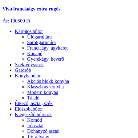
Viva franciaágy extra rugós
Ár: 190500 Ft
Kárpitos bútor
Ülőgarnitúra
Sarokgarnitúra
Franciaágy, ágykeret
Kanapé
Gyerekágy, heverő
Szekrénysorok
Gardrób
Konyhabútor
Akciós blokk konyha
Klasszikus konyha
Modern konyha
Tálaló
Étkező, asztal, szék
Előszobabútor
Kiegészítő bútorok
Komód
Íróasztal
Dohányzó asztal
TV állvány