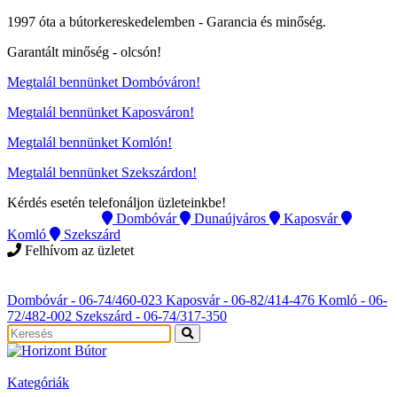
1997 óta a bútorkereskedelemben -
Garancia és minőség.
Garantált minőség -
olcsón
!
Megtalál bennünket Dombóváron!
Megtalál bennünket Kaposváron!
Megtalál bennünket Komlón!
Megtalál bennünket Szekszárdon!
Kérdés esetén telefonáljon üzleteinkbe!
Instagram
Dombóvár
Dunaújváros
Kaposvár
Komló
Szekszárd
Felhívom az üzletet
Instagram
Dombóvár - 06-74/460-023
Kaposvár - 06-82/414-476
Komló - 06-
72/482-002
Szekszárd - 06-74/317-350
Kategóriák