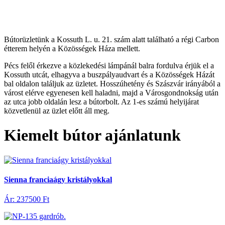
Bútorüzletünk a Kossuth L. u. 21. szám alatt található a régi Carbon
étterem helyén a Közösségek Háza mellett.
Pécs felől érkezve a közlekedési lámpánál balra fordulva érjük el a
Kossuth utcát, elhagyva a buszpályaudvart és a Közösségek Házát
bal oldalon találjuk az üzletet. Hosszúhetény és Szászvár irányából a
várost elérve egyenesen kell haladni, majd a Városgondnokság után
az utca jobb oldalán lesz a bútorbolt. Az 1-es számú helyijárat
közvetlenül az üzlet előtt áll meg.
Kiemelt bútor ajánlatunk
Sienna franciaágy kristályokkal
Ár: 237500 Ft