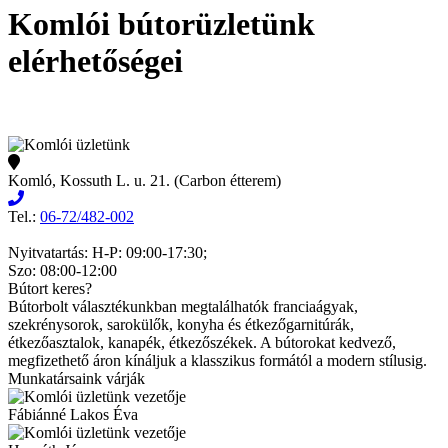
Komlói bútorüzletünk
elérhetőségei
Komló, Kossuth L. u. 21. (Carbon étterem)
Tel.:
06-72/482-002
Nyitvatartás: H-P: 09:00-17:30;
Szo: 08:00-12:00
Bútort keres?
Bútorbolt választékunkban megtalálhatók franciaágyak,
szekrénysorok, sarokülők, konyha és étkezőgarnitúrák,
étkezőasztalok, kanapék, étkezőszékek. A bútorokat kedvező,
megfizethető áron kínáljuk a klasszikus formától a modern stílusig.
Munkatársaink várják
Fábiánné Lakos Éva