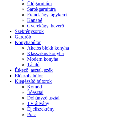
Ülőgarnitúra
Sarokgarnitúra
Franciaágy, ágykeret
Kanapé
Gyerekágy, heverő
Szekrénysorok
Gardrób
Konyhabútor
Akciós blokk konyha
Klasszikus konyha
Modern konyha
Tálaló
Étkező, asztal, szék
Előszobabútor
Kiegészítő bútorok
Komód
Íróasztal
Dohányzó asztal
TV állvány
Éjjeliszekrény
Polc