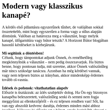
Modern vagy klasszikus
kanapé?
A kérdés első pillantásra egyszerűnek tűnhet, de valójában sokkal
összetettebb, mint hogy egyszerűen a forma vagy a stílus alapján
döntsünk. Valóban az határozza meg a választást, hogy melyik
kanapé, ülőgarnitúra vagy bútor tetszik? A Horizont Bútor blogjában
hasonló kérdéseket is körbejárunk.
Mi segítünk a döntésben!
Célunk, hogy támpontokat adjunk Önnek, és remélhetőleg
megkönnyítsük a választást – nem pedig összezavarjuk. Ha biztos
benne, hogy pontosan tudja, mit szeretne, akkor Önnek valószínűleg
már nincs szüksége tanácsra. Azonban ha még kérdései vannak,
vagy nem teljesen biztos az irányban, akkor mindenképp érdemes
tovább ol-vasnia.
Ízlések és pofonok: vitathatatlan alapelv
Először is tisztázzuk: az ízlés szubjektív dolog. Ha Ön egy bizonyos
kanapéba beleszeretett, valószínűleg senki és semmi nem fogja
meggyőzni az ellenkezőjéről – és ez teljesen rendben van! Sőt, ha
van egy abszolút kedvenc darabja, érdemes minden mást ahhoz