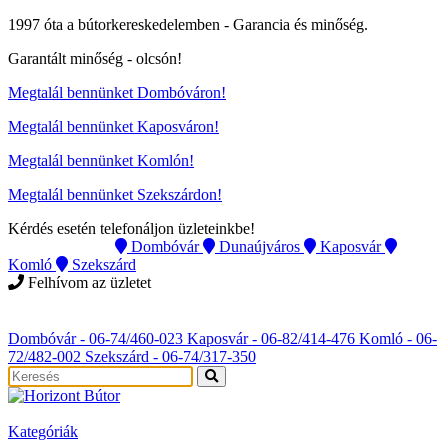
1997 óta a bútorkereskedelemben -
Garancia és minőség.
Garantált minőség -
olcsón
!
Megtalál bennünket Dombóváron!
Megtalál bennünket Kaposváron!
Megtalál bennünket Komlón!
Megtalál bennünket Szekszárdon!
Kérdés esetén telefonáljon üzleteinkbe!
Instagram
Dombóvár
Dunaújváros
Kaposvár
Komló
Szekszárd
Felhívom az üzletet
Instagram
Dombóvár - 06-74/460-023
Kaposvár - 06-82/414-476
Komló - 06-
72/482-002
Szekszárd - 06-74/317-350
Kategóriák