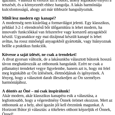
igazítani. Válassza ki először azt a bútort, amely leginkább elnyeri a
tetszését, és a környezetét ehhez hangolja. A lakás harmóniája
kulcsfontosságú, ahogy azt már többször hangsúlyoztuk.
Mitől lesz modern egy kanapé?
A modernség nem kizárólag a formavilágot jelenti. Egy klasszikus,
például 3-2-1 elrendezésű bőr ülőgarnitúra is lehet modern, ha
innovatív funkciókkal van felszerelve vagy korszerű anyagokból
készül. Ugyanakkor egy mai dizájnnal készült kanapé is lehet
avíttas, ha rossz minőségű anyagokból gyártották, vagy hiányoznak
belőle a praktikus funkciók.
Kövesse a saját ízlését, ne csak a trendeket!
A divat gyorsan változik, de a lakásunkba választott bútorok hosszú
távon meghatározzák az otthonunk hangulatát. Ezért ne csak a
pillanatnyi trendeket vegye figyelembe, hanem azt is, hogy mi felel
meg leginkább az Ön ízlésének, életmódjának és igényeinek. A
lényeg, hogy a választott darab illeszkedjen az Ön személyes
harmóniájához.
A döntés az Öné – mi csak inspirálunk!
Akár modern, akár klasszikus kanapéra esik a választása, a
legfontosabb, hogy a végeredmény Önnek örömet okozzon. Mert az
otthonunk az a hely, ahol igazán jól kell éreznünk magunkat. A
Horizont Bútor jó választás: a tökéletes otthont képzeljük el Önnek,
Önnel!