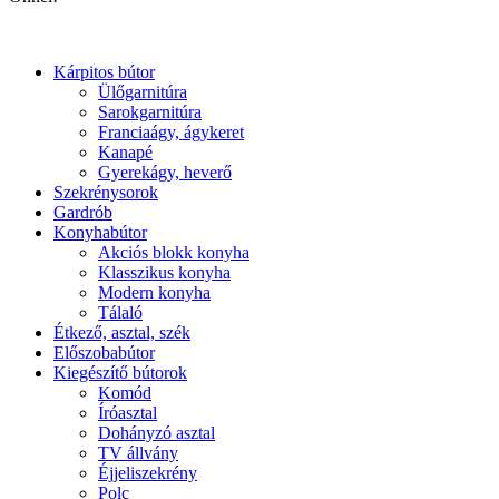
Kárpitos bútor
Ülőgarnitúra
Sarokgarnitúra
Franciaágy, ágykeret
Kanapé
Gyerekágy, heverő
Szekrénysorok
Gardrób
Konyhabútor
Akciós blokk konyha
Klasszikus konyha
Modern konyha
Tálaló
Étkező, asztal, szék
Előszobabútor
Kiegészítő bútorok
Komód
Íróasztal
Dohányzó asztal
TV állvány
Éjjeliszekrény
Polc