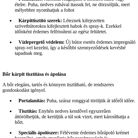
ételre. Puha, nedves ruhával itassuk fel, ne dörzsöljük, mert
mélyebbre nyomhatjuk a foltot
Kárpittisztító szerek:
Léteznek kifejezetten
szövetbútorokra kifejlesztett habok és spray-k. Ezekkel
időnként érdemes felfrissíteni az egész felületet.
Vízlepergető védelem:
Új bútor esetén érdemes impregnáló
spray-vel kezelni, így a későbbi szennyeződések kevésbé
tapadnak meg.
Bőr kárpit tisztítása és ápolása
A bőr elegáns, tartós és könnyen tisztítható, de rendszeres
gondoskodást igényel.
Portalanítás:
Puha, száraz ronggyal töröljük át időről időre.
Tisztítás:
Enyhén nedves kendővel egyszerűen
áttörölhetjük, de kerüljük a túl sok vizet, mert károsíthatja a
bőrt.
Speciális ápolószer:
Félévente érdemes bőrápoló krémet