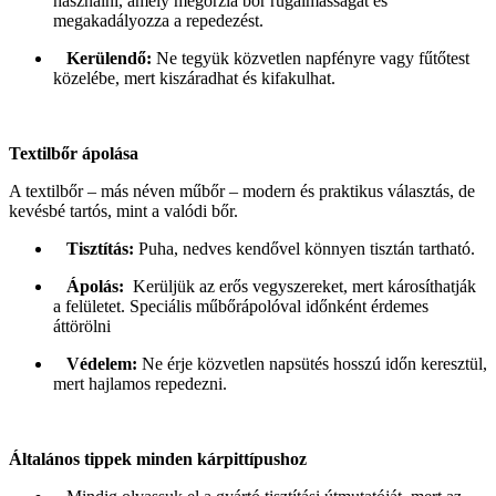
használni, amely megőrzia bőr rugalmasságát és
megakadályozza a repedezést.
Kerülendő:
Ne tegyük közvetlen napfényre vagy fűtőtest
közelébe, mert kiszáradhat és kifakulhat.
Textilbőr ápolása
A textilbőr – más néven műbőr – modern és praktikus választás, de
kevésbé tartós, mint a valódi bőr.
Tisztítás:
Puha, nedves kendővel könnyen tisztán tartható.
Ápolás:
Kerüljük az erős vegyszereket, mert károsíthatják
a felületet. Speciális műbőrápolóval időnként érdemes
áttörölni
Védelem:
Ne érje közvetlen napsütés hosszú időn keresztül,
mert hajlamos repedezni.
Általános tippek minden kárpittípushoz