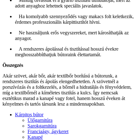
Mindig olvassuk el a gyártó tisztítási útmutatóját, mert az
adott anyaghoz lehetnek speciális javaslatok.
Ha komolyabb szennyeződés vagy makacs folt keletkezik,
érdemes professzionális kárpittisztítót hívni.
Ne használjunk erős vegyszereket, mert károsíthatják az
anyagot.
A rendszeres ápolással és tisztítással hosszú évekre
meghosszabbíthatjuk bútoraink élettartamát.
Összegzés
Akár szövet, akár bőr, akár textilbőr borítású a bútorunk, a
rendszeres tisztítás és ápolás elengedhetetlen. A szövetnél a
porszívózás és a foltkezelés, a bőrnél a hidratálás és fényvédelem,
míg a textilbőrnél a kíméletes tisztítás a kulcs. Így nemcsak
esztétikus marad a kanapé vagy fotel, hanem hosszú éveken át
kényelmes és tartós társunk lesz a mindennapokban.
Kárpitos bútor
Ülőgarnitúra
Sarokgarnitúra
Franciaágy, ágykeret
Kanapé