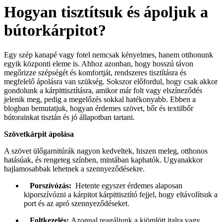
Hogyan tisztítsuk és ápoljuk a
bútorkárpitot?
Egy szép kanapé vagy fotel nemcsak kényelmes, hanem otthonunk
egyik központi eleme is. Ahhoz azonban, hogy hosszú távon
megőrizze szépségét és komfortját, rendszeres tisztításra és
megfelelő ápolásra van szükség. Sokszor előfordul, hogy csak akkor
gondolunk a kárpittisztításra, amikor már folt vagy elszíneződés
jelenik meg, pedig a megelőzés sokkal hatékonyabb. Ebben a
blogban bemutatjuk, hogyan érdemes szövet, bőr és textilbőr
bútorainkat tisztán és jó állapotban tartani.
Szövetkárpit ápolása
A szövet ülőgarnitúrák nagyon kedveltek, hiszen meleg, otthonos
hatásúak, és rengeteg színben, mintában kaphatók. Ugyanakkor
hajlamosabbak lehetnek a szennyeződésekre.
Porszívózás:
Hetente egyszer érdemes alaposan
kiporszívózni a kárpitot kárpittisztító fejjel, hogy eltávolítsuk a
port és az apró szennyeződéseket.
Foltkezelés:
Azonnal reagáljunk a kiömlött italra vagy