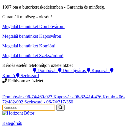
1997 óta a bútorkereskedelemben -
Garancia és minőség.
Garantált minőség -
olcsón
!
Megtalál bennünket Dombóváron!
Megtalál bennünket Kaposváron!
Megtalál bennünket Komlón!
Megtalál bennünket Szekszárdon!
Kérdés esetén telefonáljon üzleteinkbe!
Instagram
Dombóvár
Dunaújváros
Kaposvár
Komló
Szekszárd
Felhívom az üzletet
Instagram
Dombóvár - 06-74/460-023
Kaposvár - 06-82/414-476
Komló - 06-
72/482-002
Szekszárd - 06-74/317-350
Kategóriák