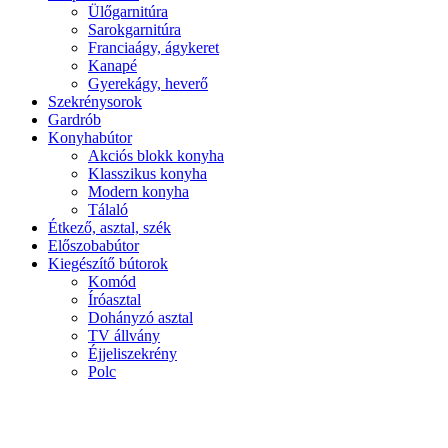
Ülőgarnitúra
Sarokgarnitúra
Franciaágy, ágykeret
Kanapé
Gyerekágy, heverő
Szekrénysorok
Gardrób
Konyhabútor
Akciós blokk konyha
Klasszikus konyha
Modern konyha
Tálaló
Étkező, asztal, szék
Előszobabútor
Kiegészítő bútorok
Komód
Íróasztal
Dohányzó asztal
TV állvány
Éjjeliszekrény
Polc