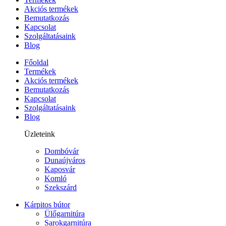
Akciós termékek
Bemutatkozás
Kapcsolat
Szolgáltatásaink
Blog
Főoldal
Termékek
Akciós termékek
Bemutatkozás
Kapcsolat
Szolgáltatásaink
Blog
Üzleteink
Dombóvár
Dunaújváros
Kaposvár
Komló
Szekszárd
Kárpitos bútor
Ülőgarnitúra
Sarokgarnitúra