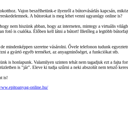
okotthoz. Vajon beszélhetünk-e ilyenről a bútorvásárlás kapcsán, miköz
kereskedelemnek. A bútorokat is meg lehet venni ugyanúgy online is?
 hogy nem hiszünk abban, hogy az interneten, mintegy a virtuális világ
lan fotó is csalóka. Élőben kell látni a bútort! Illetőleg a legtöbb bútorf
i, de mindenképpen szeretne vásárolni. Ővele telefonon tudunk egyeztet
nézni a gyártó egyéb terméket, az anyagminőséget, a funkciókat stb.
ünk is honlapunk. Valamilyen szinten tehát nem tagadjuk ezt a fajta for
orüzletben is "jár". Eleve ki tudja szűrni a neki abszolút nem tetsző kere
t is!
/www.epitoanyag-online.hu/