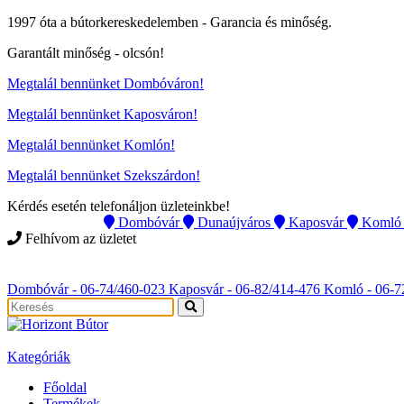
1997 óta a bútorkereskedelemben -
Garancia és minőség.
Garantált minőség -
olcsón
!
Megtalál bennünket Dombóváron!
Megtalál bennünket Kaposváron!
Megtalál bennünket Komlón!
Megtalál bennünket Szekszárdon!
Kérdés esetén telefonáljon üzleteinkbe!
Instagram
Dombóvár
Dunaújváros
Kaposvár
Komló
Felhívom az üzletet
Instagram
Dombóvár - 06-74/460-023
Kaposvár - 06-82/414-476
Komló - 06-7
Kategóriák
Főoldal
Termékek