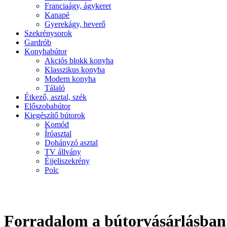
Franciaágy, ágykeret
Kanapé
Gyerekágy, heverő
Szekrénysorok
Gardrób
Konyhabútor
Akciós blokk konyha
Klasszikus konyha
Modern konyha
Tálaló
Étkező, asztal, szék
Előszobabútor
Kiegészítő bútorok
Komód
Íróasztal
Dohányzó asztal
TV állvány
Éjjeliszekrény
Polc
Forradalom a bútorvásárlásban