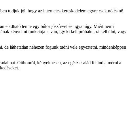
ben tudjuk jól, hogy az internetes kereskedelem egyre csak nő és nő.
ban eladható lenne egy bútor jószívvel és ugyanúgy. Miért nem?
ajtának kényelmi funkciója is van, így ki kell próbálni, rá kell ülni, vagy
ni, de láthatatlan nehezen fogunk tudni vele egyeztetni, mindenképpen
radalmat. Otthonról, kényelmesen, az egész család fel tudja mérni a
skedéseket.