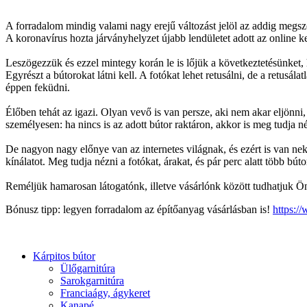
A forradalom mindig valami nagy erejű változást jelöl az addig megsz
A koronavírus hozta járványhelyzet újabb lendületet adott az online 
Leszögezzük és ezzel mintegy korán le is lőjük a következtetésünket,
Egyrészt a bútorokat látni kell. A fotókat lehet retusálni, de a retusálat
éppen feküdni.
Élőben tehát az igazi. Olyan vevő is van persze, aki nem akar eljönn
személyesen: ha nincs is az adott bútor raktáron, akkor is meg tudja 
De nagyon nagy előnye van az internetes világnak, és ezért is van nek
kínálatot. Meg tudja nézni a fotókat, árakat, és pár perc alatt több bút
Reméljük hamarosan látogatónk, illetve vásárlónk között tudhatjuk Ön
Bónusz tipp: legyen forradalom az építőanyag vásárlásban is!
https:/
Kárpitos bútor
Ülőgarnitúra
Sarokgarnitúra
Franciaágy, ágykeret
Kanapé