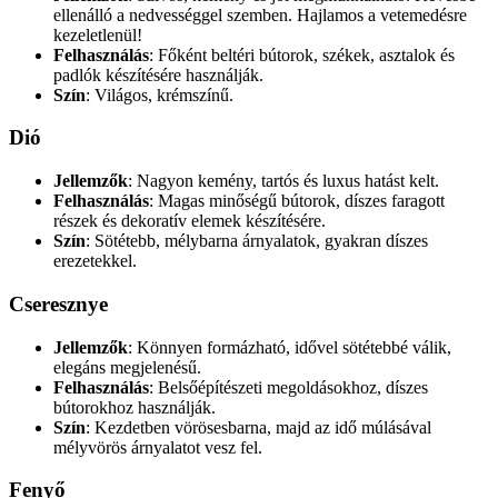
ellenálló a nedvességgel szemben. Hajlamos a vetemedésre
kezeletlenül!
Felhasználás
: Főként beltéri bútorok, székek, asztalok és
padlók készítésére használják.
Szín
: Világos, krémszínű.
Dió
Jellemzők
: Nagyon kemény, tartós és luxus hatást kelt.
Felhasználás
: Magas minőségű bútorok, díszes faragott
részek és dekoratív elemek készítésére.
Szín
: Sötétebb, mélybarna árnyalatok, gyakran díszes
erezetekkel.
Cseresznye
Jellemzők
: Könnyen formázható, idővel sötétebbé válik,
elegáns megjelenésű.
Felhasználás
: Belsőépítészeti megoldásokhoz, díszes
bútorokhoz használják.
Szín
: Kezdetben vörösesbarna, majd az idő múlásával
mélyvörös árnyalatot vesz fel.
Fenyő