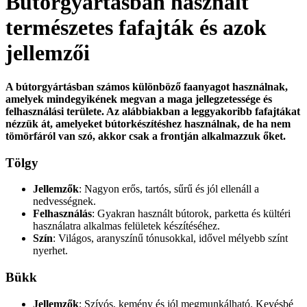
Bútorgyártásban használt
természetes fafajták és azok
jellemzői
A bútorgyártásban számos különböző faanyagot használnak,
amelyek mindegyikének megvan a maga jellegzetessége és
felhasználási területe. Az alábbiakban a leggyakoribb fafajtákat
nézzük át, amelyeket bútorkészítéshez használnak, de ha nem
tömörfáról van szó, akkor csak a frontján alkalmazzuk őket.
Tölgy
Jellemzők
: Nagyon erős, tartós, sűrű és jól ellenáll a
nedvességnek.
Felhasználás
: Gyakran használt bútorok, parketta és kültéri
használatra alkalmas felületek készítéséhez.
Szín
: Világos, aranyszínű tónusokkal, idővel mélyebb színt
nyerhet.
Bükk
Jellemzők
: Szívós, kemény és jól megmunkálható. Kevésbé