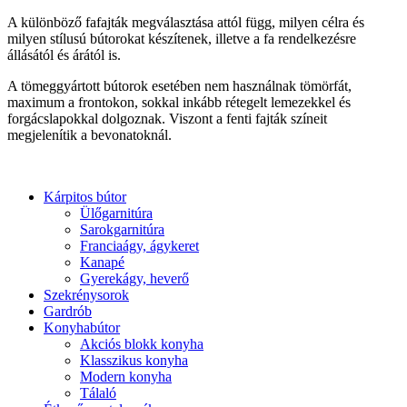
A különböző fafajták megválasztása attól függ, milyen célra és
milyen stílusú bútorokat készítenek, illetve a fa rendelkezésre
állásától és árától is.
A tömeggyártott bútorok esetében nem használnak tömörfát,
maximum a frontokon, sokkal inkább rétegelt lemezekkel és
forgácslapokkal dolgoznak. Viszont a fenti fajták színeit
megjelenítik a bevonatoknál.
Kárpitos bútor
Ülőgarnitúra
Sarokgarnitúra
Franciaágy, ágykeret
Kanapé
Gyerekágy, heverő
Szekrénysorok
Gardrób
Konyhabútor
Akciós blokk konyha
Klasszikus konyha
Modern konyha
Tálaló