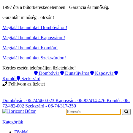
1997 óta a bútorkereskedelemben -
Garancia és minőség.
Garantált minőség -
olcsón
!
Megtalál bennünket Dombóváron!
Megtalál bennünket Kaposváron!
Megtalál bennünket Komlón!
Megtalál bennünket Szekszárdon!
Kérdés esetén telefonáljon üzleteinkbe!
Instagram
Dombóvár
Dunaújváros
Kaposvár
Komló
Szekszárd
Felhívom az üzletet
Instagram
Dombóvár - 06-74/460-023
Kaposvár - 06-82/414-476
Komló - 06-
72/482-002
Szekszárd - 06-74/317-350
Kategóriák
Főoldal