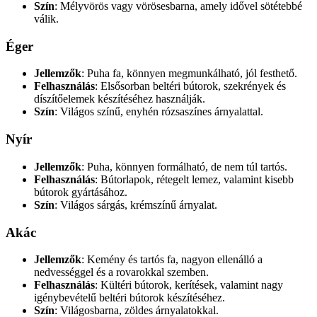
Szín
: Mélyvörös vagy vörösesbarna, amely idővel sötétebbé
válik.
Éger
Jellemzők
: Puha fa, könnyen megmunkálható, jól festhető.
Felhasználás
: Elsősorban beltéri bútorok, szekrények és
díszítőelemek készítéséhez használják.
Szín
: Világos színű, enyhén rózsaszínes árnyalattal.
Nyír
Jellemzők
: Puha, könnyen formálható, de nem túl tartós.
Felhasználás
: Bútorlapok, rétegelt lemez, valamint kisebb
bútorok gyártásához.
Szín
: Világos sárgás, krémszínű árnyalat.
Akác
Jellemzők
: Kemény és tartós fa, nagyon ellenálló a
nedvességgel és a rovarokkal szemben.
Felhasználás
: Kültéri bútorok, kerítések, valamint nagy
igénybevételű beltéri bútorok készítéséhez.
Szín
: Világosbarna, zöldes árnyalatokkal.