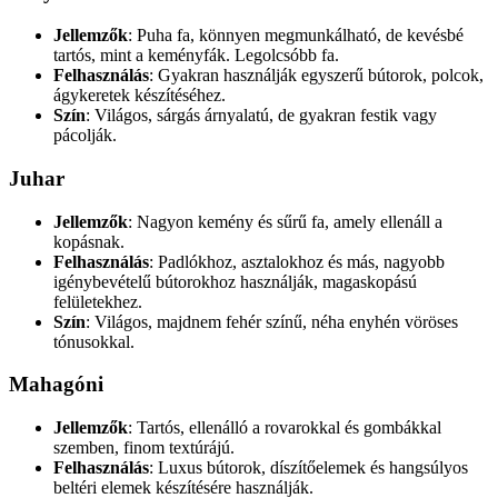
Jellemzők
: Puha fa, könnyen megmunkálható, de kevésbé
tartós, mint a keményfák. Legolcsóbb fa.
Felhasználás
: Gyakran használják egyszerű bútorok, polcok,
ágykeretek készítéséhez.
Szín
: Világos, sárgás árnyalatú, de gyakran festik vagy
pácolják.
Juhar
Jellemzők
: Nagyon kemény és sűrű fa, amely ellenáll a
kopásnak.
Felhasználás
: Padlókhoz, asztalokhoz és más, nagyobb
igénybevételű bútorokhoz használják, magaskopású
felületekhez.
Szín
: Világos, majdnem fehér színű, néha enyhén vöröses
tónusokkal.
Mahagóni
Jellemzők
: Tartós, ellenálló a rovarokkal és gombákkal
szemben, finom textúrájú.
Felhasználás
: Luxus bútorok, díszítőelemek és hangsúlyos
beltéri elemek készítésére használják.