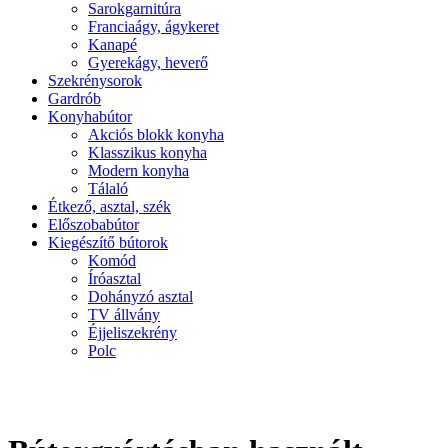
Sarokgarnitúra
Franciaágy, ágykeret
Kanapé
Gyerekágy, heverő
Szekrénysorok
Gardrób
Konyhabútor
Akciós blokk konyha
Klasszikus konyha
Modern konyha
Tálaló
Étkező, asztal, szék
Előszobabútor
Kiegészítő bútorok
Komód
Íróasztal
Dohányzó asztal
TV állvány
Éjjeliszekrény
Polc