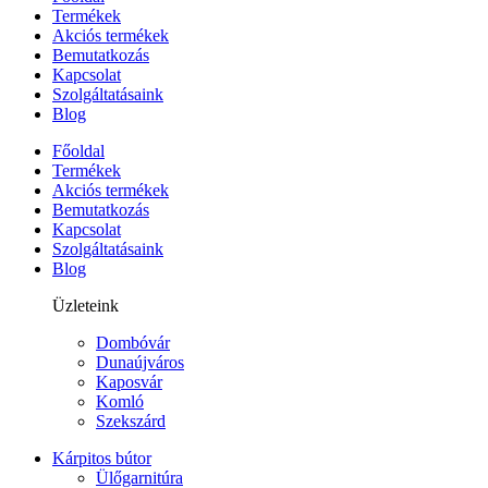
Termékek
Akciós termékek
Bemutatkozás
Kapcsolat
Szolgáltatásaink
Blog
Főoldal
Termékek
Akciós termékek
Bemutatkozás
Kapcsolat
Szolgáltatásaink
Blog
Üzleteink
Dombóvár
Dunaújváros
Kaposvár
Komló
Szekszárd
Kárpitos bútor
Ülőgarnitúra