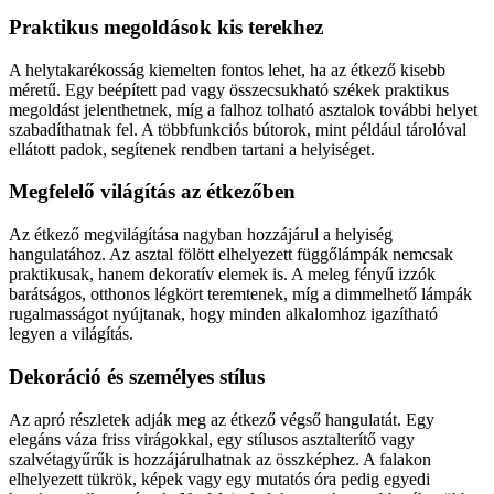
Praktikus megoldások kis terekhez
A helytakarékosság kiemelten fontos lehet, ha az étkező kisebb
méretű. Egy beépített pad vagy összecsukható székek praktikus
megoldást jelenthetnek, míg a falhoz tolható asztalok további helyet
szabadíthatnak fel. A többfunkciós bútorok, mint például tárolóval
ellátott padok, segítenek rendben tartani a helyiséget.
Megfelelő világítás az étkezőben
Az étkező megvilágítása nagyban hozzájárul a helyiség
hangulatához. Az asztal fölött elhelyezett függőlámpák nemcsak
praktikusak, hanem dekoratív elemek is. A meleg fényű izzók
barátságos, otthonos légkört teremtenek, míg a dimmelhető lámpák
rugalmasságot nyújtanak, hogy minden alkalomhoz igazítható
legyen a világítás.
Dekoráció és személyes stílus
Az apró részletek adják meg az étkező végső hangulatát. Egy
elegáns váza friss virágokkal, egy stílusos asztalterítő vagy
szalvétagyűrűk is hozzájárulhatnak az összképhez. A falakon
elhelyezett tükrök, képek vagy egy mutatós óra pedig egyedi