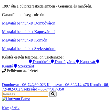
1997 óta a bútorkereskedelemben -
Garancia és minőség.
Garantált minőség -
olcsón
!
Megtalál bennünket Dombóváron!
Megtalál bennünket Kaposváron!
Megtalál bennünket Komlón!
Megtalál bennünket Szekszárdon!
Kérdés esetén telefonáljon üzleteinkbe!
Instagram
Dombóvár
Dunaújváros
Kaposvár
Komló
Szekszárd
Felhívom az üzletet
Instagram
Dombóvár - 06-74/460-023
Kaposvár - 06-82/414-476
Komló - 06-
72/482-002
Szekszárd - 06-74/317-350
Kategóriák