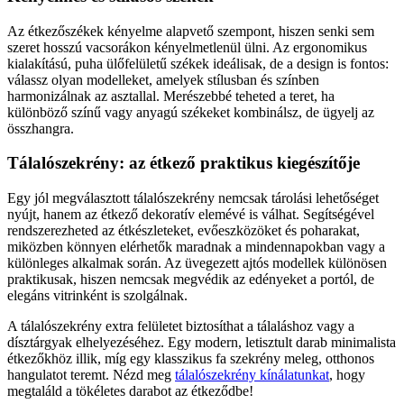
Az étkezőszékek kényelme alapvető szempont, hiszen senki sem
szeret hosszú vacsorákon kényelmetlenül ülni. Az ergonomikus
kialakítású, puha ülőfelületű székek ideálisak, de a design is fontos:
válassz olyan modelleket, amelyek stílusban és színben
harmonizálnak az asztallal. Merészebbé teheted a teret, ha
különböző színű vagy anyagú székeket kombinálsz, de ügyelj az
összhangra.
Tálalószekrény: az étkező praktikus kiegészítője
Egy jól megválasztott tálalószekrény nemcsak tárolási lehetőséget
nyújt, hanem az étkező dekoratív elemévé is válhat. Segítségével
rendszerezheted az étkészleteket, evőeszközöket és poharakat,
miközben könnyen elérhetők maradnak a mindennapokban vagy a
különleges alkalmak során. Az üvegezett ajtós modellek különösen
praktikusak, hiszen nemcsak megvédik az edényeket a portól, de
elegáns vitrinként is szolgálnak.
A tálalószekrény extra felületet biztosíthat a tálaláshoz vagy a
dísztárgyak elhelyezéséhez. Egy modern, letisztult darab minimalista
étkezőkhöz illik, míg egy klasszikus fa szekrény meleg, otthonos
hangulatot teremt. Nézd meg
tálalószekrény kínálatunkat
, hogy
megtaláld a tökéletes darabot az étkeződbe!