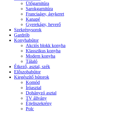
Ülőgarnitúra
Sarokgarnitúra
Franciaágy, ágykeret
Kanapé
Gyerekágy, heverő
Szekrénysorok
Gardrób
Konyhabútor
Akciós blokk konyha
Klasszikus konyha
Modern konyha
Tálaló
Étkező, asztal, szék
Előszobabútor
Kiegészítő bútorok
Komód
Íróasztal
Dohányzó asztal
TV állvány
Éjjeliszekrény
Polc