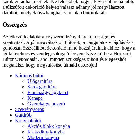
karaktert adhat a térnek. Ne felejtsd el, hogy a kevesebb néha több:
a túlzsúfolt dekoráció helyett válassz néhány jól megválasztott
darabot, amelyek összhangban vannak a bútorokkal.
Összegzés
Az étkező kialakítása egyszerre igényel praktikusságot és
kreativitást. A jól megválasztott bútorok, a hangulatos világítás és a
gondosan összeállított dekoráció mind hozzájárulnak ahhoz, hogy a
tér kényelmes és vendégcsalogató legyen. Nézz körbe a Horizont
Bútor weboldalán, ahol minden szükséges bútort és kiegészítőt
megtalálsz, hogy megvalósítsd álmaid étkezőjét!
Kárpitos bútor
Ülőgarnitúra
Sarokgarnitúra
Franciaágy, ágykeret
Kanapé
Gyerekágy, heverő
Szekrénysorok
Gardrób
Konyhabútor
Akciós blokk konyha
Klasszikus konyha
Modern konyha