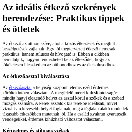
Az ideális étkező szekrények
berendezése: Praktikus tippek
és ötletek
Az étkező az otthon szíve, ahol a közös étkezések és meghitt
beszélgetések zajlanak. Egy jól megtervezett étkező nemcsak
praktikus, hanem stílusos és hívogató is. Ebben a cikkben
bemutatjuk, hogyan rendezheted be az étkeződet, hogy az
tökéletesen illeszkedjen az otthonodhoz és az életstílusodhoz.
Az étkezőasztal kiválasztása
Az
étkezőasztal
a helyiség központi eleme, ezért érdemes
körültekintően választani. A megfelelő méret kulcsfontosságú:
mindig hagyj elegendő helyet az asztal körül a székek és a szabad
mozgás számára. A kerek asztalok kis terekbe ideálisak, mivel
vizuálisan kevesebb helyet foglalnak, míg a téglalap alakú modellek
tágasabb étkezőkben mutatnak jól. Ha a család gyakran gyarapszik
vendégekkel, érdemes kihúzható változatot választani.
Kényelmes és stílusos székek