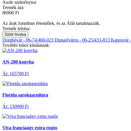
Asole szekrénysor
Termék ára:
86900 Ft
Az árak forintban értendőek, és az Áfát tartalmazzák.
Termék leírása:
Üzlet hívása
Dombóvár - 06-74/460-023
Dunaújváros - 06-25/433-813
Kaposvár 
További bútor kínálatunk:
AN-200 konyha
Ár: 165700 Ft
Florida sarokgarnitúra
Ár: 150900 Ft
Viva franciaágy extra rugós