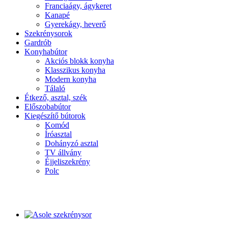
Franciaágy, ágykeret
Kanapé
Gyerekágy, heverő
Szekrénysorok
Gardrób
Konyhabútor
Akciós blokk konyha
Klasszikus konyha
Modern konyha
Tálaló
Étkező, asztal, szék
Előszobabútor
Kiegészítő bútorok
Komód
Íróasztal
Dohányzó asztal
TV állvány
Éjjeliszekrény
Polc