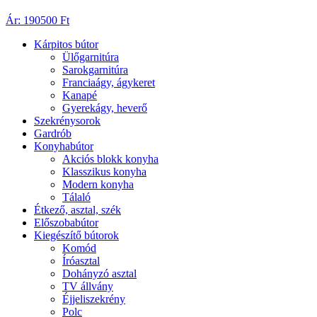
Ár: 190500 Ft
Kárpitos bútor
Ülőgarnitúra
Sarokgarnitúra
Franciaágy, ágykeret
Kanapé
Gyerekágy, heverő
Szekrénysorok
Gardrób
Konyhabútor
Akciós blokk konyha
Klasszikus konyha
Modern konyha
Tálaló
Étkező, asztal, szék
Előszobabútor
Kiegészítő bútorok
Komód
Íróasztal
Dohányzó asztal
TV állvány
Éjjeliszekrény
Polc