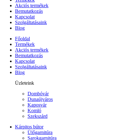
Akciós termékek
Bemutatkozás
Kapcsolat
Szolgáltatásaink
Blog
Főoldal
Termékek
Akciós termékek
Bemutatkozás
Kapcsolat
Szolgáltatásaink
Blog
Üzleteink
Dombóvár
Dunaújváros
Kaposvár
Komló
Szekszárd
Kárpitos bútor
Ülőgarnitúra
Sarokgarnitúra