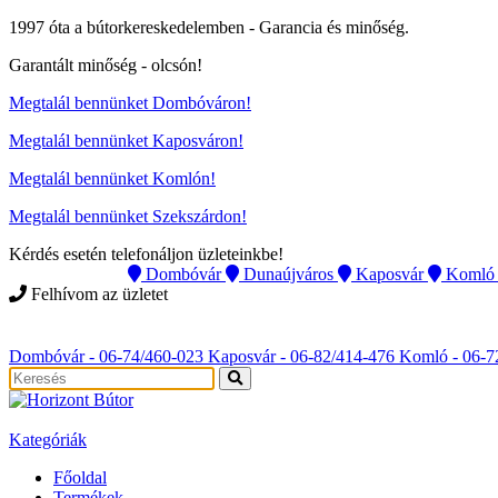
1997 óta a bútorkereskedelemben -
Garancia és minőség.
Garantált minőség -
olcsón
!
Megtalál bennünket Dombóváron!
Megtalál bennünket Kaposváron!
Megtalál bennünket Komlón!
Megtalál bennünket Szekszárdon!
Kérdés esetén telefonáljon üzleteinkbe!
Instagram
Dombóvár
Dunaújváros
Kaposvár
Komló
Felhívom az üzletet
Instagram
Dombóvár - 06-74/460-023
Kaposvár - 06-82/414-476
Komló - 06-7
Kategóriák
Főoldal
Termékek